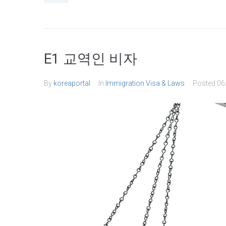
E1 교역인 비자
By
koreaportal
In
Immigration Visa & Laws
Posted
06