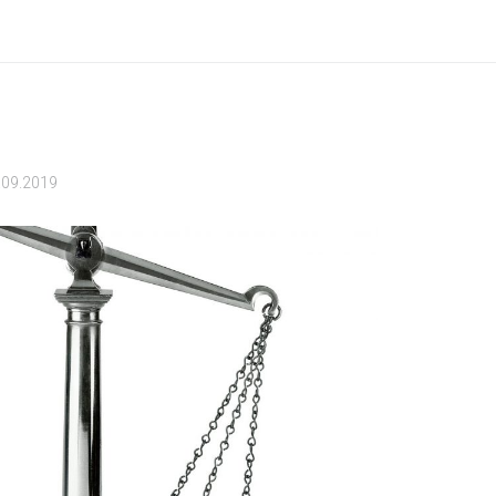
.09.2019
Name
Password