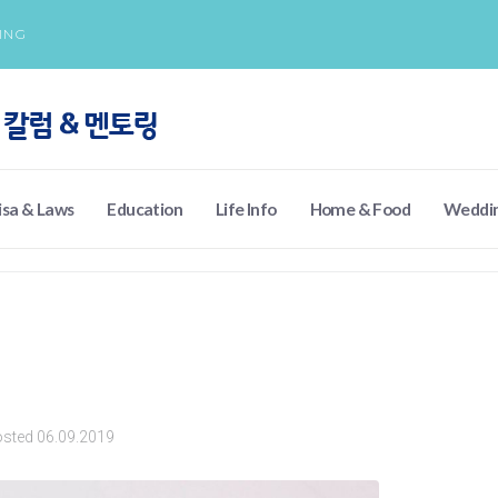
ING
isa & Laws
Education
Life Info
Home & Food
Weddi
osted
06.09.2019