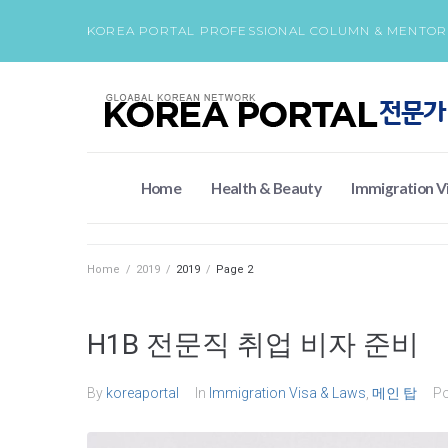
KOREA PORTAL PROFESSIONAL COLUMN & MENTOR
Home
Health & Beauty
Immigration V
Home
/
2019
/
2019
/
Page 2
H1B 전문직 취업 비자 준비
By
koreaportal
In
Immigration Visa & Laws
,
메인 탑
P