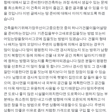
항에 대해서 알고 준비한다면건축하는 과정 속에서 생길수 있는 문제
를 최소화하고 이 건축의 과정이 즐겁고, 좋은 결과를 낼 수 있을 수 있
을 것입니다.이번 글에서는 땅 준비에 대해서 이야기 해보도록 하겠
습니다.
건축을하기위해가장우선이고중요한것 중의 하나가건물이들어설땅
을 준비하는것입니다. 기존집을부수고새로운집을짓는 방법 또는비
어있는땅을찾아서그곳에 집을짓는 방법이 있겠습니다. 건물의 형태
나 배치는 땅의 모양이나 주변의 상황등에 의해서 결정되는 경우가
많이 있습니다.땅이 평평한지 아니면 경사져있는지 또는 방위가 남향
인지 북향인지 등에 의해서 건물 내 외부 공간 계획이 달라지기 때문
에 원하는 방향과 맞는지를 확인해야되겠습니다.많은 분들이 평평한
땅을 선호하고 더 많이 찾을 듯 합니다.그러나 경사진 땅도 그 경사를
잘만 이용한다면 집을 짓는데 평지보다 더 많은 장점이 있을 수 있습
니다. 남향으로 경사져 있으면 더욱 햇볓이 집안으로 잘 들어 올수 있
으며, 경사면을 이용해서 내 외부의 공간을 잘 계획한다면그 공간들
이 더욱 재미있고 유용하게 사용될 수 있기 때문입니다.땅의주변에
큰 도로나 좋지 않은 시설물이위치한다면 도로쪽이나 원하지 않는 부
분에는 최소한의 창만 내고 다른 방향에 더욱 오픈되게 계획하고 더
많은 창을 두는 방법으로 주변 상황에 대응할수도 있습니다. 주변의
상황이 안좋은 이유로 좀더 저렴한 가격으로 땅을 구입 할 수 있으며,