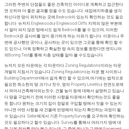
그러한 주변의 단점들도 좋은 건축적인 아이디로 계획하고 접근한다
면 오히려 더 좋은 결과를 얻을 수도 있습니다. 새집에지하층을 생각
하신다면 땅이 위치하는 곳에 Bedrock이 있는지 확인하는 것도 필요
합니다. 뉴저지 Englewood나 Englewood Cliffs 지역의 많은 부분에
서 얼마 파지 않은 땅에서도 쉽게 Bedrock를 볼 수 있으며, 이러한
Bedrock은 공사비를 많이 증가하게 하는 이유가 됩니다. 이웃이나 주
변에 공사했던 곳이나, 공사하는 곳이 있으면 그곳을 통해 확인 할 수
도 있으나, 더욱 정확하고 확실한 땅 속의 정보를 원한다면 엔지니어
의Boring Test를 통해 지층 상태를 알아 볼 수도있습니다.
뉴저지 모든 타운에는 각 타운마다 Zoning Regulations이라는 타운
개발의 지침서가 있습니다.Zoning Regulations는 타운 웹 사이트나
Name
Building Department에서 쉽게 확인 할 수 있으며,여기에는 법적으로
필요한 최소한의 땅 크기나 칫수, 옆의 Property Line이나 전면도로에
서 띄어서건축해야되는칫수, 건물 높이 등에 대해서 설명하고 있습니
다.땅을 구입하기 전에 이러한 사항을 타운에서 확인하는것도 좋을
Password
듯 합니다.원하는 크기의 집이 정말로 구입할 땅에서 짓을 수 있는지
아니면 어떤 사항을 새 건물에 반영해야 되는지 확인하는 과정이 될
수 있습니다. Seller에게서 기존 PropertySurvey를 요구하여 확인하는
Remember Me
것도 필요하다고 할수 있습니다. Survey를 통해서 여러가지 땅에 대
한 기본 정보를 알아 볼수 있는데, 그 중에 하나가 그 땅에 Easement